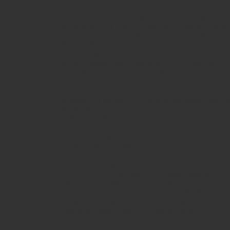
мире — специальный язык, что-то вроде сме
лепета с коркским диалектом. Это тщатель
прекрасный и теплый мир, один из неповтор
обычная игра превращается в акт откровен
беспокойство зреет в голове, медленно под
мир сворачиваться в жёсткую спираль, и ос
непредсказуемого насилия и деструкции. Н
натягивается до предела. И тот, кто сумеет 
живых. Здесь много конфликтов и насилия, 
жестокость, — просто чрезмерное количеств
необходим выход. Это очень хрупкое равн
вещами — реальным миром и миром фантаз
любовью, абсолютной энергией и хаосом.
Год выпуска:
2001
Страна:
Ирландия
Жанр:
Драма
Режиссёр:
Кирстен Шеридан /Kirsten Sherid
В ролях:
Киллиан Мерфи /Cillian Murphy/, Э
Cassidy/, Брайан О’Бёрн /Brian O’Byrne/, Дэр
Тара Линн О’Нилл /Tara Lynne O’Neill/, Джер
O’Rawe/, Элеанор Мэфвен /Eleanor Methven
Bradfield/, Мэри Маллен /Marie Mullen/
Формат:
AVI
Перевод:
Профессиональный