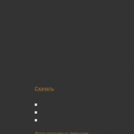
Продолжительность:
01:29:12
Описание:
Пиг и Рант – Свин и Свинка – родились в о
Два ребенка, неразлучные с рождения, они т
нуждаются больше ни в ком, существуя в с
мирке, в котором они придумали свои собс
разговаривают на своем только им понятном
неуемным аппетитом к разрушению, купаютс
забавах. Но незадолго до семнадцатилетия
мира дала трещину. Половое созревание и 
поставили под угрозу существование их ин
смирившись с возможностью утраты своей в
вступает на путь насилия и жестокости. Нер
разрыва, и выживет из них только тот, кто 
этих безумных уз.
Cкачать
__________
Фото красивых девушек
сделанные профес