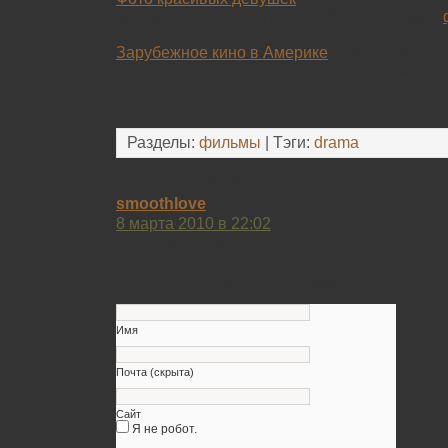
всегда приятно смотреть, собственно, как и
Зарубежное кино в Америке
– Иностранный
Соединенных Штатах и его влияние на амер
Разделы:
фильмы
| Тэги:
drama
Один отзыв
smoothlove
8 марта 2010 в 22:02
ochen’ krutoi film’!
Оставьте свой комментарий
Имя
Почта (скрыта)
Сайт
Я не робот.