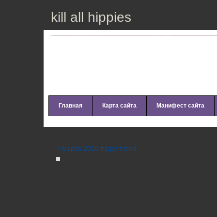
kill all hippies
Главная
Карта сайта
Манифест сайта
Дискосвиньи / Disco Pigs (200
7 марта 2010 hippy friend
Вместе они — сила, двойная энергия, нахо
безрассудствах и разрушительных авантюра
слишком много и которая забирает всего теб
дня рождения, совершенное равновесие их
нарушенным. Это мир, в котором есть толь
ничего и никого, — только их дружба и любов