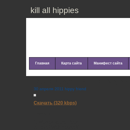
kill all hippies
Главная
Карта сайта
Манифест сайта
David Bazan – Strange Negotia
30 апреля 2011 hippy friend
Скачать (320 kbps)
Tracklist:
1. Wolves at the Door
2. Level With Yourself