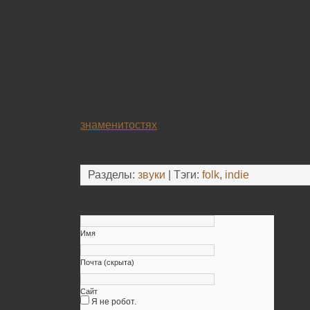
3. Future Past
4. People
5. Virginia
6. Eating Paper
7. Messes
8. Don’t Change
9. Strange Negotiations
10. Won’t Let Go
Давно искал блог,в котором много интересн
знаменитостях
.Блог Константина ну очень 
Разделы:
звуки
| Тэги:
folk
,
indie
Оставьте свой комментарий
Имя
Почта (скрыта)
Сайт
Я не робот.