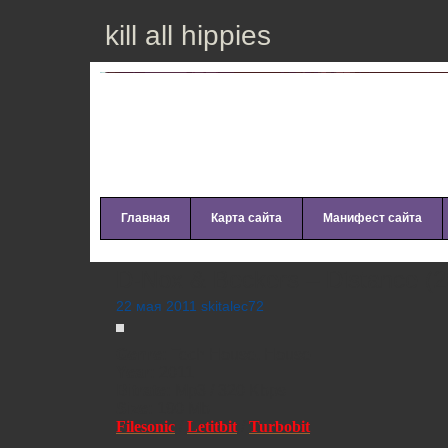
kill all hippies
Главная
Карта сайта
Манифест сайта
D-Nox & Beckers – Distance (2
22 мая 2011 skitalec72
Genre:
Tech House, House
Year:
2011
Bitrate:
Mp3 / 320 Kbps
Size:
190 Mb
Filesonic
/
Letitbit
/
Turbobit