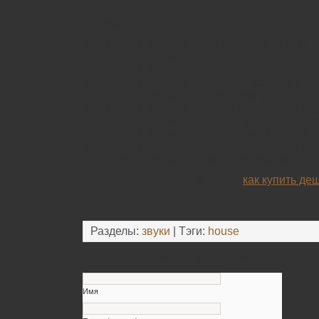
Tracklist:
01. D-Nox & Beckers – Sunner (original mix)
02. D-Nox & Beckers – You Are feat. MYGOD (o
03. D-Nox & Beckers – Castor (original mix)
04. D-Nox & Beckers – My Voice feat. Leif Hatfi
05. D-Nox & Beckers – Little (original mix)
06. D-Nox & Beckers – Follow Me feat. Gabe (o
07. D-Nox & Beckers – Hate To Wait (original m
08. D-Nox & Beckers – What I Have feat. B.A. (
09. D-Nox & Beckers – Jacaranda (original mix
10. D-Nox & Beckers – I Will Rise feat. MYGOD 
Полезная информация о том,
как купить д
Разделы:
звуки
| Тэги:
house
Оставьте свой комментарий
Имя