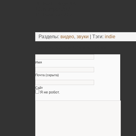
09. Bad Things 3:40
10. Bumper 2:42
11. Rave On 2:52
Разделы:
видео
,
звуки
| Тэги:
indie
Оставьте свой комментарий
Имя
Почта (скрыта)
Сайт
Я не робот.