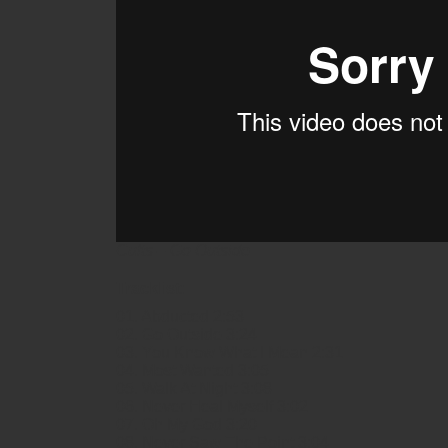
Cults – Go Outside
Tracklist:
01. Abducted 2:53
02. Go Outside 3:24
03. You Know What I Mean 2:31
04. Most Wanted 3:05
05. Walk At Night 3:08
06. Never Heal Myself 3:02
07. Oh My God 3:20
08. Never Saw The Point 3:04