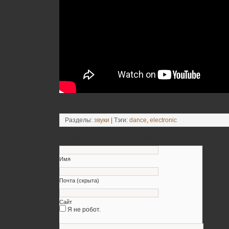
Разделы:
звуки
| Тэги:
dance
,
electronic
Оставьте свой комментарий
Имя
Почта (скрыта)
Сайт
Я не робот.