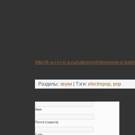
04. Freedom (3:21)
05. I Surrender (3:45)
06. Bullet (3:29)
07. Happiest Pretenders (3:56)
08. Sweet Lie (3:56)
09. Break These Chains (3:35)
10. You’re Electric (3:58)
11. Ain’t Nobody (3:56)
12. Light After Dark (3:58)
13. This Is Not The End (3:21)
http://k-a-r-t-i-n-a.ru/category/interesnoe-o-karti
Разделы:
звуки
| Тэги:
electropop
,
pop
Оставьте свой комментарий
Имя
Почта (скрыта)
Сайт