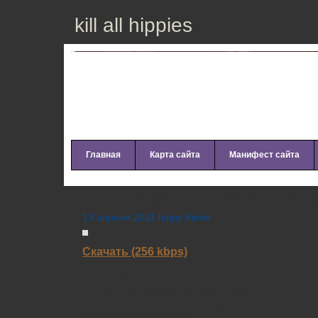
kill all hippies
Главная
Карта сайта
Манифест сайта
Clare Maguire – Light After Dar
13 апреля 2011 hippy friend
Скачать (256 kbps)
Tracklist:
01. Are You Ready? (Intro) (0:59)
02. Shield And Sword (3:33)
03. Last Dance (3:35)