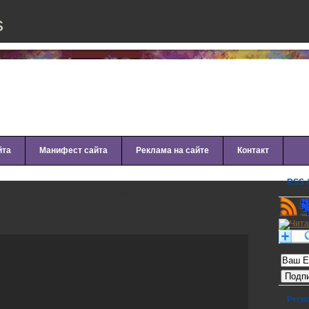
s
йта
Манифест сайта
Реклама на сайте
Контакт
RSS &
hese Streets Will Never Look The
Рассылк
Реги