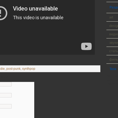
Разд
art
desig
виде
звуки
стать
фил
ndie
,
post-punk
,
synthpop
Теги
WP Cumu
тарий
Tanck a
Player 9