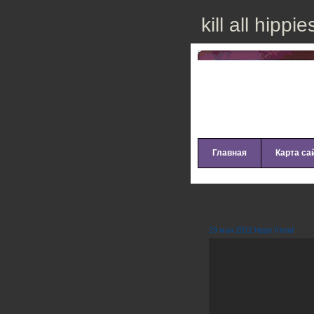
kill all hippie
Главная
Карта са
Chromatics – T
Same
29 мая 2012 hippy friend