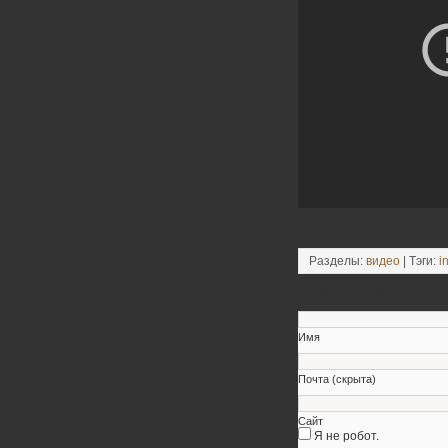
Разделы:
видео
| Тэги:
i
Оставьте свой коммен
Имя
Почта (скрыта)
Сайт
Я не робот.