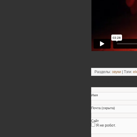
Разделы:
звуки
| Тэги:
el
Оставьте свой коммен
Имя
Почта (скрыта)
Сайт
Я не робот.