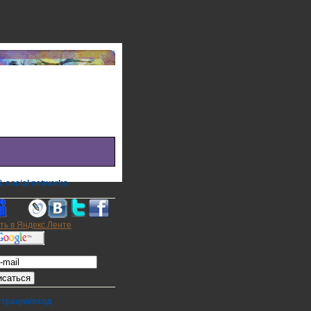
 social networks
а на E-mail
страция/вход