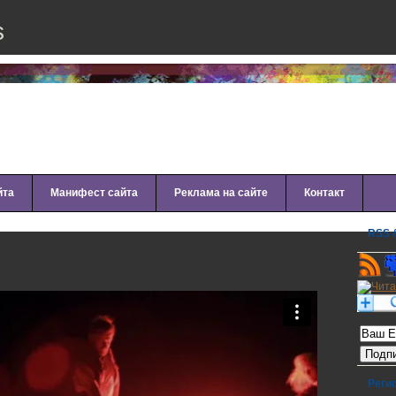
s
йта
Манифест сайта
Реклама на сайте
Контакт
RSS &
e’s gonna love you
Рассылк
Реги