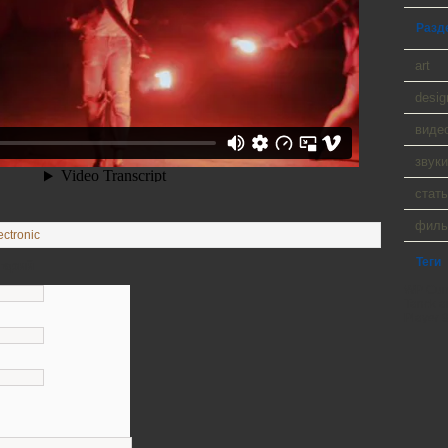
Разд
art
desig
виде
звуки
стать
фил
ectronic
Теги
тарий
WP Cumu
Tanck a
Player 9