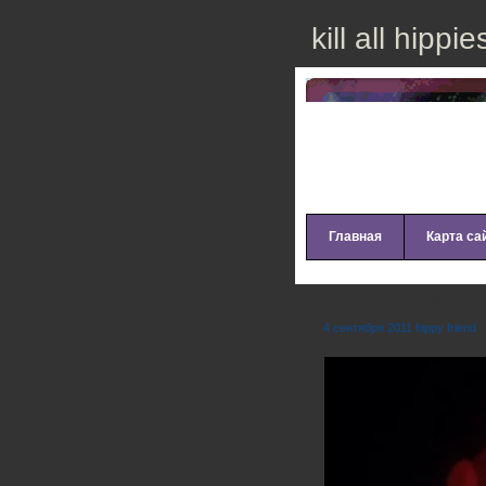
kill all hippie
Главная
Карта са
Cee-lo – No on
4 сентября 2011 hippy friend