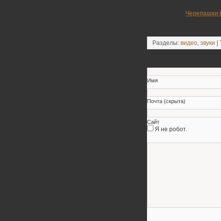
12 Discoteque (CS Re-edit)
Мультсериал
Черепашки 
Разделы:
видео
,
звуки
| 
Оставьте свой коммен
Имя
Почта (скрыта)
Сайт
Я не робот.