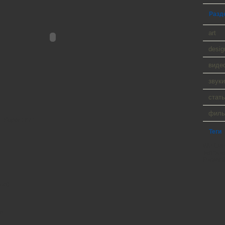
Разд
art
desig
виде
звуки
стать
фил
 Super Hi Fi
Теги
WP Cumu
Tanck a
Player 9
oon)
ue