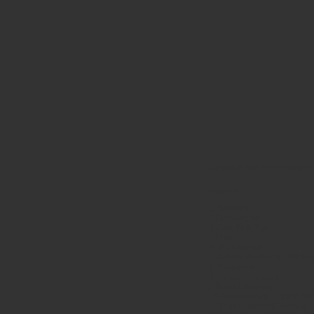
Cassette Schwarzenegger –
Tracklist:
1 Super Hi Fi
2 Discoteque
3 Gym With You
4 Play
5 Jet Runway
6 Oktokki (Rabbit In The M
7 Skywalker
8 Galaxy Highway
9 Body Language
10 Dreams Don`t Come Tr
11 Play (StardonE Remix)