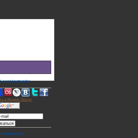
 social networks
а на E-mail
страция/вход