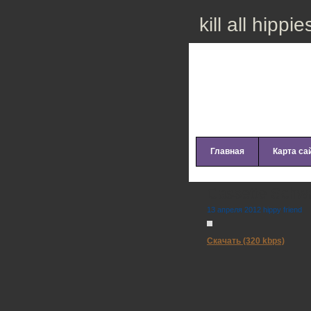
kill all hippie
Главная
Карта са
Cassette Schw
13 апреля 2012 hippy friend
Скачать (320 kbps)