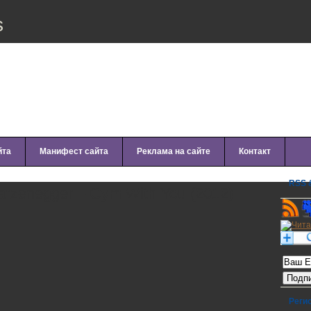
s
йта
Манифест сайта
Реклама на сайте
Контакт
RSS &
arzenegger – Gym With You (2012)
Рассылк
Реги