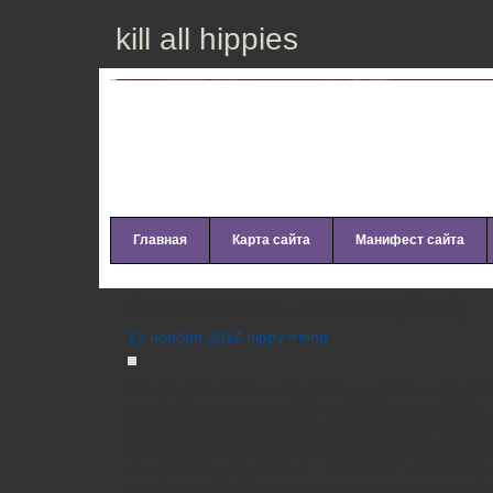
kill all hippies
Главная
Карта сайта
Манифест сайта
Calvin Harris – Motion (2014)
13 ноября 2014 hippy friend
Популярный шотландский диджей и продюсер
подробностями своего четвёртого альбома. 
пластинка получила название “Motion” и вый
Старт у альбома впечатляющий: на данный
выпушено два сингла – “Summer” и “Blame”
из которых добрались до первого места в 