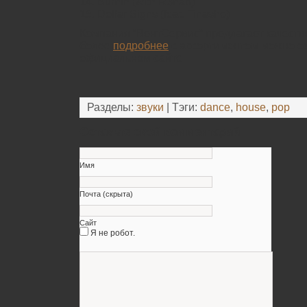
14. Burnin (with R3hab)
15. Dollar Signs (feat. Tinashe)
Компания “ВентСервис” предлагает качест
более
подробнее
с ассортиментом можно о
официальном сайте
Разделы:
звуки
| Тэги:
dance
,
house
,
pop
Оставьте свой комментарий
Имя
Почта (скрыта)
Сайт
Я не робот.