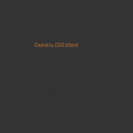
альбом Кельвина Харриса “18 Months” – в 2
мировой рекорд, став первым альбомом, вос
попали в британский ТОП-10. Полный списо
работе Келвина станет известен в ближайш
несколько месяцев от Кельвина Харриса бы
он стал самым богатым диджеем 2014 года, 
сейчас занят покупкой дорогих апартаменто
Скачать (320 kbps)
Tracklist:
01. Faith
02. Under Control (feat. Hurts)
03. Blame (feat. John Newman)
04. Love Now (feat. All About She)
05. Slow Acid
06. Outside (feat. Ellie Goulding)
07. It Was You (with Firebeatz)
08. Summer
09. Overdrive (with Ummet Ozcan)
10. Ecstacy (feat. Hurts)
11. Pray To God (feat. HAIM)
12. Open Wide (feat. Big Sean)
13. Together (feat. Gwen Stefani)