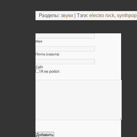
Разделы:
звуки
| Тэги:
electro rock
,
synthpop
Оставьте свой комментарий
Имя
Почта (скрыта)
Сайт
Я не робот.