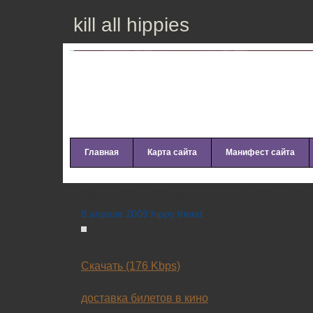
kill all hippies
Главная
Карта сайта
Манифест сайта
Burn The Negative – In The A
8 апреля 2009 hippy friend
Скачать (176 Kbps)
_________
доставка билетов в кино