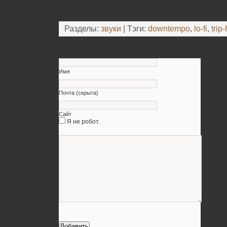
Разделы:
звуки
| Тэги:
downtempo
,
lo-fi
,
trip
Оставьте свой комментарий
Имя
Почта (скрыта)
Сайт
Я не робот.