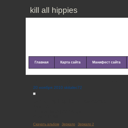
kill all hippies
Главная
Карта сайта
Манифест сайта
Bulimic Orgy feat. Mile – Dairy
20 ноября 2010 skitalec72
Genre:
Trip-Hop, Lo-Fi, Downtempo
Year:
2010
Bitrate:
Mp3 | 320 Kbps
Size:
111 Mb
Скачать альбом
|
Зеркало
|
Зеркало 2