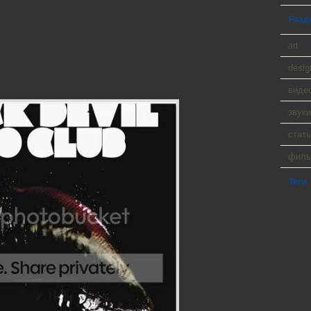
ые теле- и радиокомпании использовали в своих заставках и
ая пластинка проекта вышла в далеком 1978 году. Следующая,
Разд
т. Black Devil Disco Club – это что-то вроде хоррор-диско.Зловещие
ужжащие трели, сыгранная на семплерах африканская перкуссия,
art
ый пример того, как при помощи пары талантливых продюсеров и
нерадостного и глуповатого по-умолчанию диско делается нечто
оит ли говорить, что музыка Black Devil Disco Club звучит просто
desig
еня, если и есть воплощение сакрального “music is my hot hot sex”,
Disco Club.
виде
звуки
стать
фил
Теги
WP Cumu
Tanck a
Player 9