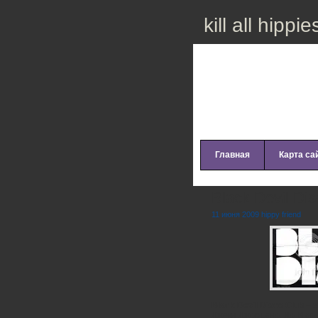
kill all hippie
Главная
Карта са
Black Devil Di
11 июня 2009 hippy friend
Black Devil Disco Club
– э
Джеки Джордано. До Black