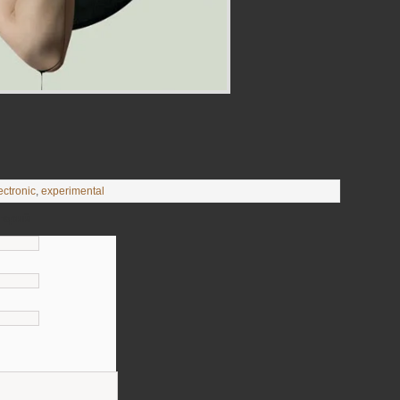
ectronic
,
experimental
тарий