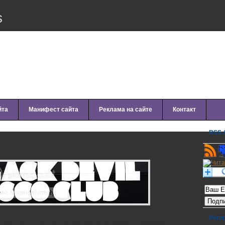
s
йта
Манифест сайта
Реклама на сайте
Контакт
RSS &
sco Club
Рассылк
то совместный проект французских продюсеров Бернара Февре и
Реги
 Devil Disco Club они зарабатывали на жизнь сочинением