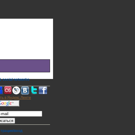
 social networks
а на E-mail
страция/вход