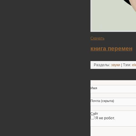
Скачать
книга перемен
Разделы:
звуки
| Тэги:
el
Оставьте свой коммен
Имя
Почта (скрыта)
Сайт
Я не робот.