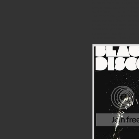
библиотек семплов, котор
рекламных роликах. Перв
«28 After», – спустя 28 ле
синтезаторы, какие-то ж
монотонный бас – типичн
пары синтезаторов из жиз
темное и упадническое. Ст
гипнотически. Лично для м
то это именно Black Devil 