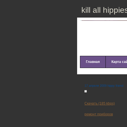
kill all hippie
Главная
Карта са
Bertie Blackma
17 апреля 2009 hippy friend
Скачать (185 kbps)
_________
ремонт приборов