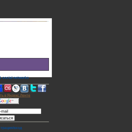
 social networks
а на E-mail
страция/вход