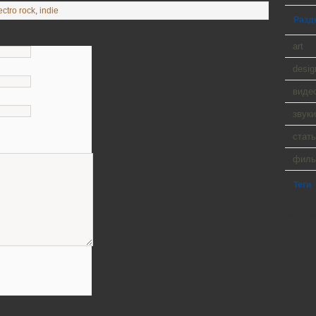
ectro rock
,
indie
Разд
тарий
art
desig
виде
звуки
стать
фил
Теги
WP Cumu
Tanck a
Player 9