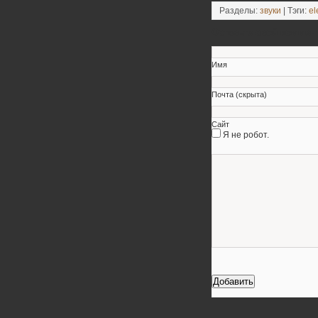
Разделы:
звуки
| Тэги:
el
Оставьте свой коммен
Имя
Почта (скрыта)
Сайт
Я не робот.