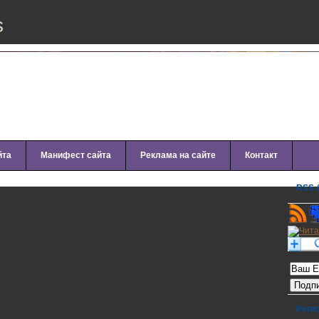
s
йта
Манифест сайта
Реклама на сайте
Контакт
RSS &
n – Secrets & Lies (2009)
Рассылк
Реги