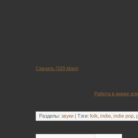
способность притягивать к себе хороших лю
Гордич, Джарвис Кокер, Нил Хэннон или элек
уж греха таить, конечно за наследсвенность 
том что она спела, а он спродюсировал? Х
поняли друг друга, нашли общий музыкальны
место и типичным Beck’овским мотивам и п
француженке. И ведь правда, если хооршие 
было хорошо
и им есть чем с тобой поделиться, то опреде
внимательно послушать. Даже если ты поня
такие.
Скачать (320 kbps)
__________
Выгодные предложения!
Работа в киеве дл
Разделы:
звуки
| Тэги:
folk
,
indie
,
indie pop
,
Оставьте свой комментарий