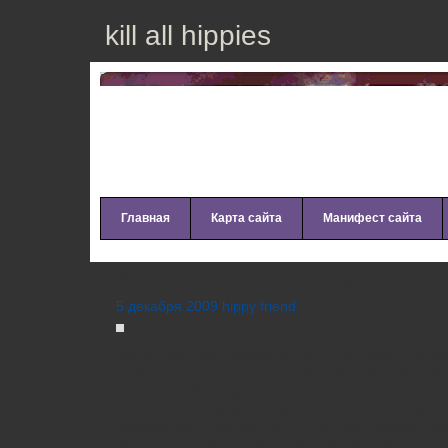
kill all hippies
Главная
Карта сайта
Манифест сайта
Beck, Charlotte Gainsbourg – 
5 декабря 2009 hippy friend
За что мы так любим Beck’a? Он может игр
музыку и только одно остаётся в нём неизм
удивлять. Иногда кажется, что всё, к чему о
золотым. По крайней мере, уж точно окраш
узнаваемые цвета. За что мы так любим Ша
внешность, актёрское мастерство, наследст