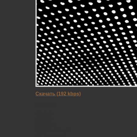
Скачать (192 kbps)
Tracklist:
01 Myth
02 Wild
03 Lazuli
04 Other People
05 The Hours