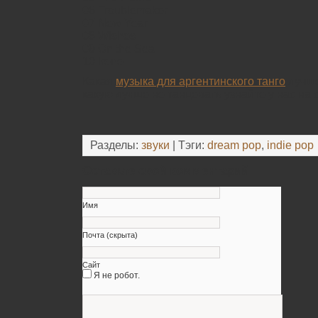
06 Troublemaker
07 New Year
08 Wishes
09 On the Sea
10 Irene
Какая
музыка для аргентинского танго
лучше
какую лучше не танцевать узнайте у нас на 
Разделы:
звуки
| Тэги:
dream pop
,
indie pop
Оставьте свой комментарий
Имя
Почта (скрыта)
Сайт
Я не робот.