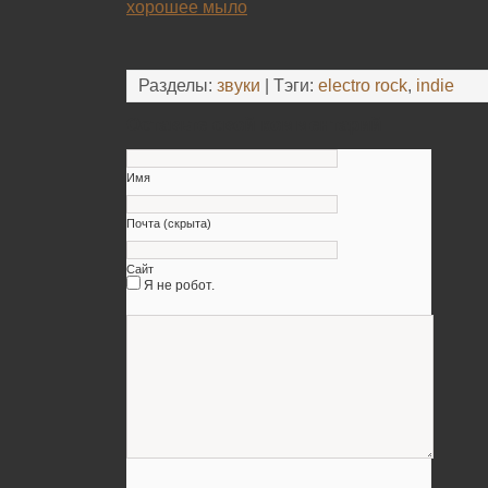
хорошее мыло
Разделы:
звуки
| Тэги:
electro rock
,
indie
Оставьте свой комментарий
Имя
Почта (скрыта)
Сайт
Я не робот.