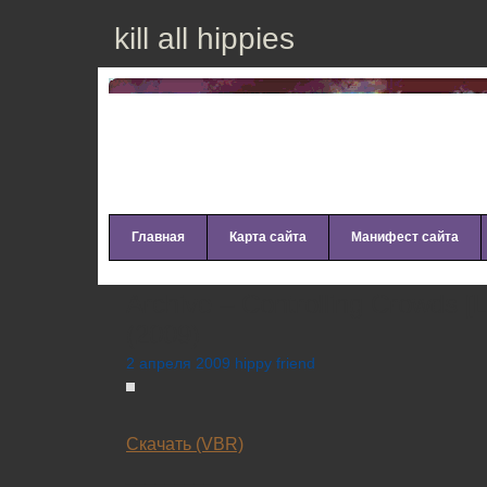
kill all hippies
Главная
Карта сайта
Манифест сайта
Archive – Controlling Crowds [L
(2009)
2 апреля 2009 hippy friend
Скачать (VBR)
_________