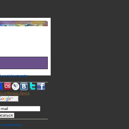
 social networks
а на E-mail
страция/вход