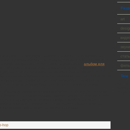
Разд
art
desig
виде
звуки
шое количество вещей, которые необходимы для понимающих
стать
самого нумизматического материала, специальной тряпочки и
 конечно же выделяется чертовски важная вещь –
альбом для
фил
чего он нужен? Прежде всего, альбом для монет позволяет
кцию так, чтобы в пару минут можно было найти любую
Теги
кже в хорошем альбоме для монет коллекция смотрится солидно и
а бы копилку. И, конечно, не стоит забывать о сохранности
WP Cumu
 с листами
монеты не будут портиться от разных условий.
Tanck a
 чтобы найти деньги на отличный альбом. Но учтите, что хорошие
Player 9
ить дешево. Поэтому не каждый нумизмат решится позволить себе
 делать хорошие вещи своими руками, то альбом для монет
у. Описания для создания есть в интернете. При этом листы
под реальный набор монет из вашей коллекции.
ip-hop