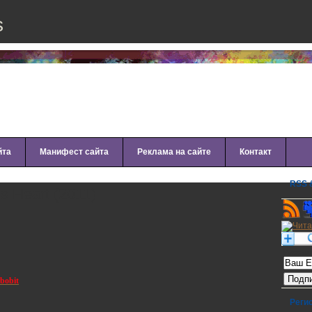
s
йта
Манифест сайта
Реклама на сайте
Контакт
RSS &
s Heart (2011)
Рассылк
bobit
Реги