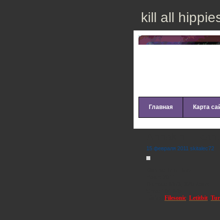
kill all hippie
Главная
Карта са
Annakin – Icaru
15 февраля 2011 skitalec72
Genre:
Trip-Hop
Year:
2011
Bitrate:
Mp3, 320 Kbps
Size:
106 Mb
Links:
Filesonic
,
Letitbit
,
Tur