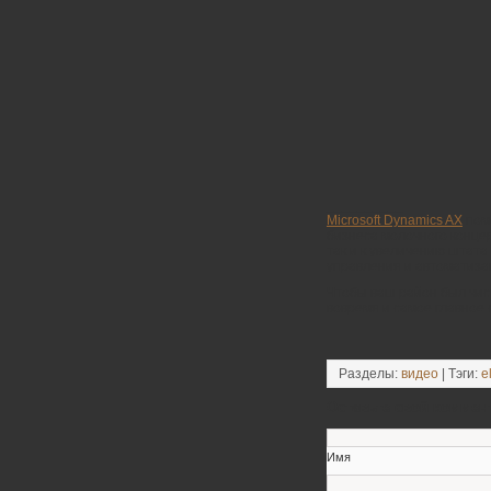
__________
Microsoft Dynamics AX
помо
бизнеса молочного концер
так и к увеличению штат
управления и автоматиза
Чтобы ваш район был чи
вовремя и самое главное 
Разделы:
видео
| Тэги:
e
Оставьте свой коммен
Имя