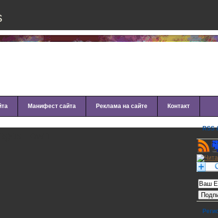
s
йта
Манифест сайта
Реклама на сайте
Контакт
RSS &
Lagos Town
Рассылк
Реги