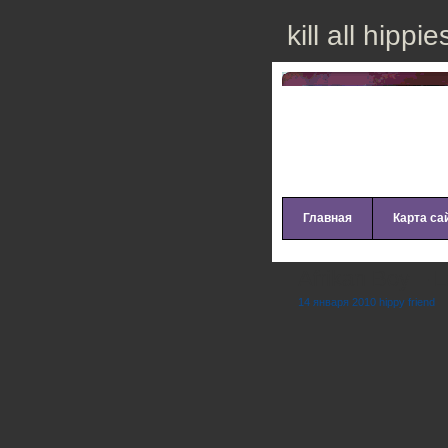
kill all hippie
Главная
Карта са
Afrikan Boy – 
14 января 2010 hippy friend