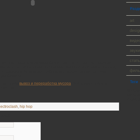
Разд
art
desig
виде
звуки
стать
жет расширить молочный бизнес Valio в России! Расширение
на Valio на территории РФ привело как к росту объемов продаж,
фил
а сотрудников. Компании требовалась эффективная система
ции бизнеса.
Теги
стый нужен
вывоз и переработка мусора
. Все должно делать
совестно!
WP Cumu
Tanck a
Player 9
lectroclash
,
hip hop
тарий