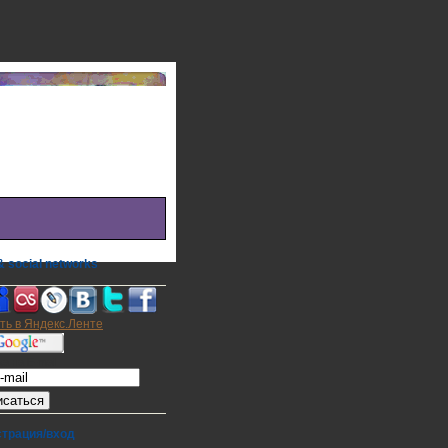
 social networks
а на E-mail
страция/вход