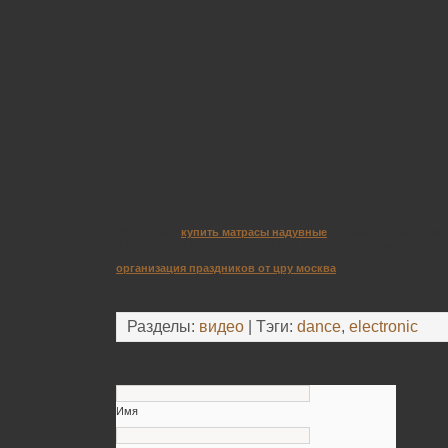
_________
Хочу к лету
купить матрасы надувные
на дачу, а то там кро
природу уже хочется. Чтоб было где спать в доме.
организация праздников от цру москва
Разделы:
видео
| Тэги:
dance
,
electronic
Оставьте свой комментарий
Имя