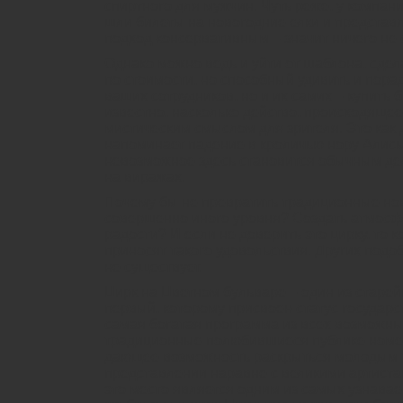
спиртного для мужчин. Чуть реже, у компан
шли билеты на новогодние елки и представл
подход консервативным – значит ничего не 
Однако можно ведь и уйти от шаблона, сде
по стоимости, но способный удивить и порад
ваших сотрудников, но и их самих – купить 
известно, насколько действо, происходящее
мистическим смыслом для зрителя. Это как д
напоминает падение в кроличью нору Алисы
невозможное здесь становится обычным дело
на виражах.
Почему бы не превратить традиционные нов
совершенно иного уровня? Создать атмосфе
радости? И если не доверить это цирку, то 
приносят такого удовольствия. Других подо
не существует.
Цирк на Цветном бульваре – один из старей
первый, которому присвоен статус государст
самая богатая программа из всех возможных
традиционные полюбившиеся публике номера
дающее возможность раскрыться молодым 
представлении наравне с великими артиста
это место является одним из самых узнава