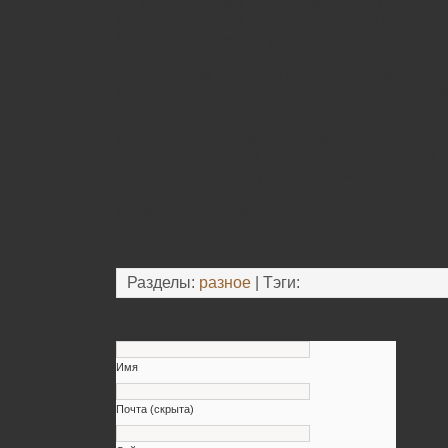
же билеты в цирк Никулина можно приобрест
лишней мороки и суеты возле кассы, – ника
Цены тоже приятно удивляют доступностью
трат на сувениры и сладости, зрителям мож
экскурсию за кулисы и посмотреть на этот м
коллеги еще долго будут восторженно обсуж
впечатлениями – своих и детей.
Если и делать подарок, то такой, чтобы впе
оставались яркими и оставили свой след в 
себе хорошее настроение в главные спутни
нового года, может быть, ваши сотрудники 
проведут с улыбкой.
Разделы:
разное
| Тэги:
Оставьте свой комментарий
Имя
Почта (скрыта)