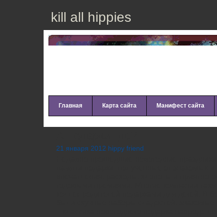
kill all hippies
Главная
Карта сайта
Манифест сайта
А подарки где?
21 января 2012 hippy friend
Недавно прошедшие новогодние праздники 
памяти подарки, полученные от знакомых и
впечатления, расходы, хлопоты и приятно о
годовыми премиями. Многие компании такж
коллег-родителей подарками для детей. В 
были скучные наборы сладостей, знакомые в
– классика новогоднего подарка навроде ц