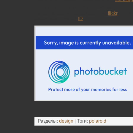
Приятная и очень удобная особенность – э
импортирования фотографий из
flickr
, для 
узнать ваш личный
ID
.
Разделы:
design
| Тэги:
polaroid
Оставьте свой комментарий