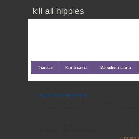
kill all hippies
Главная
Карта сайта
Манифест сайта
Polaroid Gallery v.1.0
7 марта 2009 hippy friend
Старый добрый Polaroid приказал долго жить
выпускают. Можете попытать счастье и купит
на e-bay.
Или можете скачать и поставить красивый 
v.1.0
, который вам будет напоминать о ром
фотокарточках поларойда.
Скачать его можно с сайта автора –
Christop