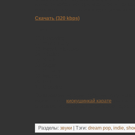
является добавляет оригинальности, так как
возможность участия в конкурсе двойников 
Скачать (320 kbps)
Tracklist:
01. Revolving
02. You’re Early
03. Easy Undercover
04. A Salute
05. Scarlet
06. Sugar
07. Circuitry
08. Watcher
09. Ride
10. Creeping
Организация, история, события, популярны
видов спорта
киокушинкай карате
, расписа
описание необходимых физических подгото
Разделы:
звуки
| Тэги:
dream pop
,
indie
,
sho