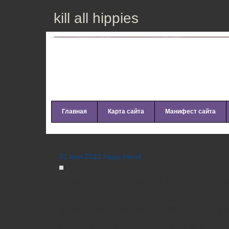
kill all hippies
Главная
Карта сайта
Манифест сайта
2:54 – 2:54 (2012)
31 мая 2012 hippy friend
Британский коллектив 2:54 это группа, сост
Colette и Hannah Thurlow, к которым присоед
и ударник Alex Robins. Музыканты решили, ч
мрачный инди-рок, балансирующий между п
Идея эта, сами понимаете, не сильно ориги
альбом получился довольно удачным. Плюс